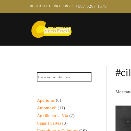
+507 6207 1579
BUSCA UN CERRAJERO ?
#ci
Mostrand
Aperturas
6
Automovil
11
Auxilio en la Vía
7
Cajas Fuertes
3
Cerraduras y Cilindros
10