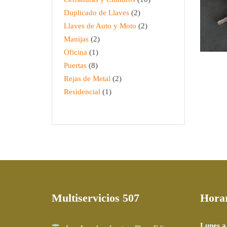
Duplicado de Llaves
2
Llaves de Auto y Moto
2
Manijas
2
Oficina
1
S
Puertas
8
IN
Rejas de Metal
2
CI
Residencial
1
Multiservicios 507
Hora
Lunes a