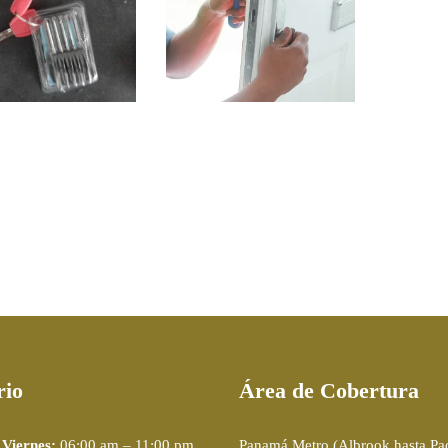
UMINISTRO E
SUMINISTRO E
STALACIÓN DE
INSTALACIÓN DE
LINDRO 60 MM
CILINDRO DE
SEGURIDAD
$
85.00
$
107.00
$
85.00
rio
Área de Cobertura
 Viernes:
06:00 am – 11:00 pm
Panamá Metro (Albrook hasta Pa