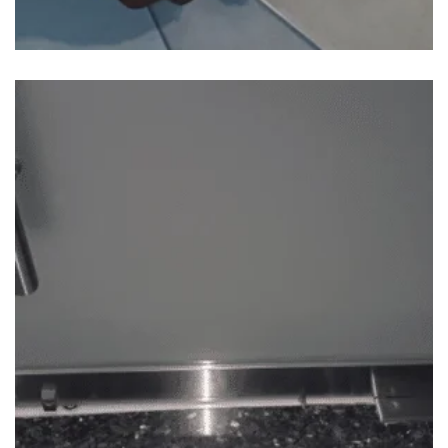
SUMINISTRO E INSTALACÓN DE PIVOTE
INFERIOR
$
105.00
$
85.00