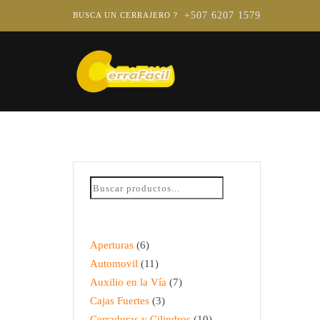
+507 6207 1579
BUSCA UN CERRAJERO ?
Aperturas
6
Automovil
11
Auxilio en la Vía
7
Cajas Fuertes
3
Cerraduras y Cilindros
10