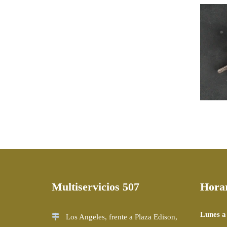
S
IN
CI
Multiservicios 507
Hora
Lunes a
Los Angeles, frente a Plaza Edison,