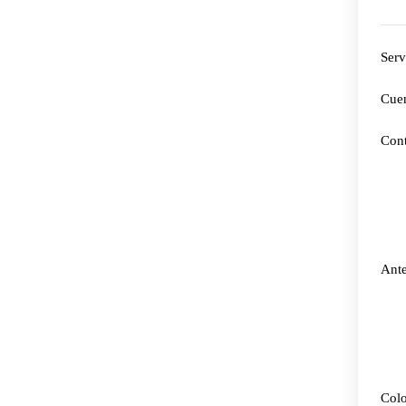
Serv
Cuen
Cont
Ante
Colo