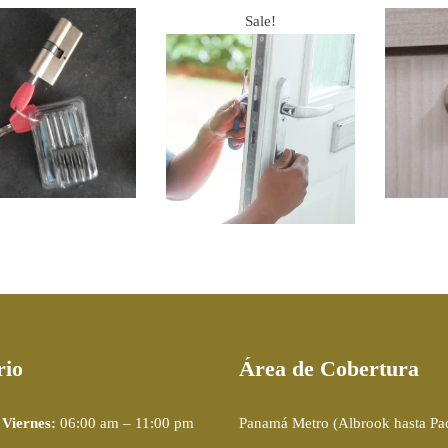
Sale!
UMINISTRO E
AP
STALACIÓN DE
ARC
SUMINISTRO E
LINDRO 60 MM
INSTALACIÓN DE
CILINDRO DE
$
85.00
SEGURIDAD
$
107.00
$
85.00
rio
Área de Cobertura
 Viernes:
06:00 am – 11:00 pm
Panamá Metro (Albrook hasta Pa