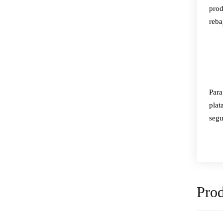
prod
reba
Para
plat
segu
Prod