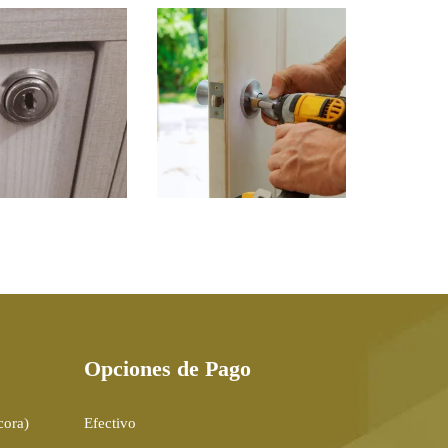
ERTURA DE
INSTALACIÓN DE
HIVADOR DE
CERRADURA DE
OFICINA
POMO O MANIJA
RESIDENCIAL
$
40.00
$
60.00
Opciones de Pago
cora)
Efectivo