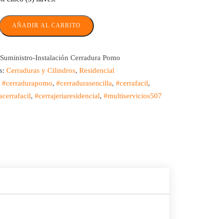
AÑADIR AL CARRITO
Suministro-Instalación Cerradura Pomo
s:
Cerraduras y Cilindros
,
Residencial
:
#cerradurapomo
,
#cerradurasencilla
,
#cerrafacil
,
acerrafacil
,
#cerrajeriaresidencial
,
#multiservicios507